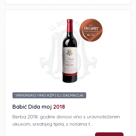
VRHUNSKO VINO KZP | SJ. DALMACIJA
Babić Dida moj
2018
Berba 2018. godine donosi vino s uravnoteženim
okusom, srednjeg tijela, s notama t...