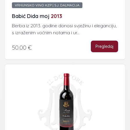
VRHUNSKO VINO KZP | SJ. DALMACIJA
Babić Dida moj
2013
Berba iz 2013. godine donosi svježinu i eleganciju,
s izraženim voćnim notama i ur...
Pregledaj
50.00 €