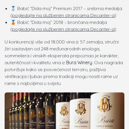
🥈 Babić “Dida moj” Premium 2017 – srebrna medalja
(
pogledajte na službenim stranicama Decanter-a
)
🥉 Babić “Dida moj” 2018 – brončana medalja
(
pogledajte na službenim stranicama Decanter-a
)
U konkurenciji više od 18.000 vina iz 57 zemalja, stručni
žiri sastavljen od 248 međunarodnih enologa,
sommeliera i vinskih eksperata prepoznao je karakter,
autentičnost i kvalitetu vina iz
Bura Winery
. Ova nagrada
potvrđuje kako se posvećenost terroiru, pažljiva
vinifikacija i ljubav prema tradiciji mogu nositi rame uz
rame s najboljima u svijetu.