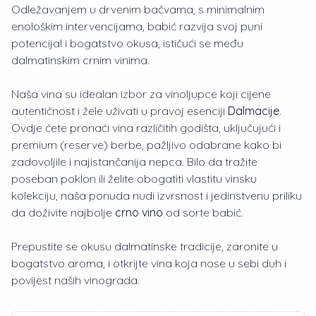
Odležavanjem u drvenim bačvama, s minimalnim
enološkim intervencijama, babić razvija svoj puni
potencijal i bogatstvo okusa, ističući se među
dalmatinskim crnim vinima.
Naša vina su idealan izbor za vinoljupce koji cijene
autentičnost i žele uživati u pravoj esenciji
Dalmacije
.
Ovdje ćete pronaći vina različitih godišta, uključujući i
premium (reserve) berbe, pažljivo odabrane kako bi
zadovoljile i najistančanija nepca. Bilo da tražite
poseban poklon ili želite obogatiti vlastitu vinsku
kolekciju, naša ponuda nudi izvrsnost i jedinstvenu priliku
da doživite najbolje
crno vino
od sorte babić.
Prepustite se okusu dalmatinske tradicije, zaronite u
bogatstvo aroma, i otkrijte vina koja nose u sebi duh i
povijest naših vinograda.