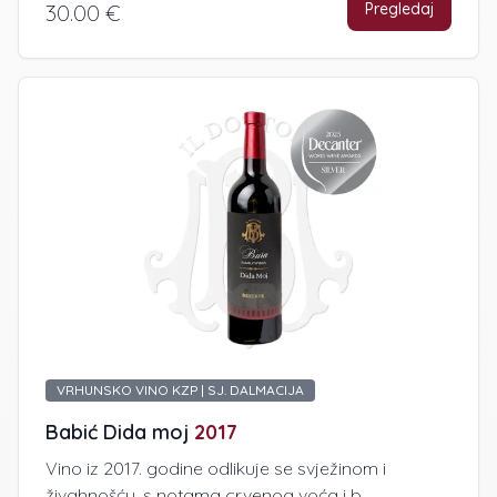
Pregledaj
30.00 €
VRHUNSKO VINO KZP | SJ. DALMACIJA
Babić Dida moj
2017
Vino iz 2017. godine odlikuje se svježinom i
živahnošću, s notama crvenog voća i b...