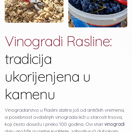
Vinogradi Rasline:
tradicija
ukorijenjena u
kamenu
Vinogradarstvo u Raslini datira još od antičkih vremena,
a posebnost ovdašnjih vinograda leži u starosti trsova,
koji često dosežu i preko 100 godina. Ovi stari
vinogradi
daju grožđe izuzetne kvalitete, zahvaljujući dubokom