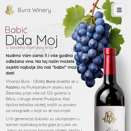
Bura Winery
Menu
Babić
Dida Moj
iz kamena raslinskog krša
Nudimo Vam samo 5 i više godina
odležana vina. Na taj način možete
osjetiti najbolje što naš "babić" može
dati!
Vinarija Bura - Obitelj
Bura
doselila se u
Raslinu
na Prukljanskom jezeru kod
Šibenika, prije više od 120 godina iz
Bilica, s druge strane Prukljana. Kao
tipična težačka obitelj, tražili su prostor
za vinograde u koje su se razumjeli.
U tri generacije duboko su ukorijenjeni u
kamen raslinskog krša gdje je Lukin sin
Jakov sa svojom brojnom obitelji iskrčio i