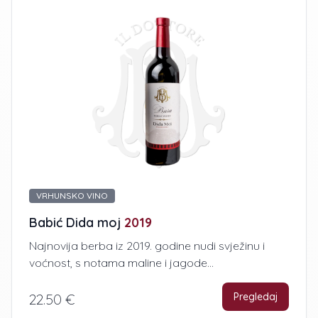
VRHUNSKO VINO
Babić Dida moj
2019
Najnovija berba iz 2019. godine nudi svježinu i
voćnost, s notama maline i jagode...
Pregledaj
22.50 €