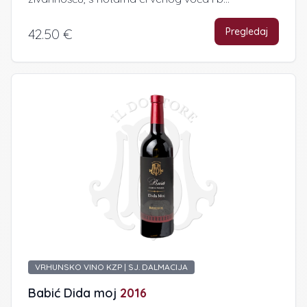
Pregledaj
42.50 €
VRHUNSKO VINO KZP | SJ. DALMACIJA
Babić Dida moj
2016