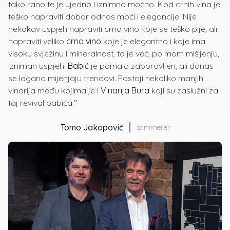
tako rano te je ujedno i iznimno moćno. Kod crnih vina je
teško napraviti dobar odnos moći i elegancije. Nije
nekakav uspjeh napraviti crno vino koje se teško pije, ali
napraviti veliko
crno vino
koje je elegantno i koje ima
visoku svježinu i mineralnost, to je već, po mom mišljenju,
izniman uspjeh.
Babić
je pomalo zaboravljen, ali danas
se lagano mijenjaju trendovi. Postoji nekoliko manjih
vinarija među kojima je i
Vinarija Bura
koji su zaslužni za
taj revival babića."
Tomo Jakopović
sommelier